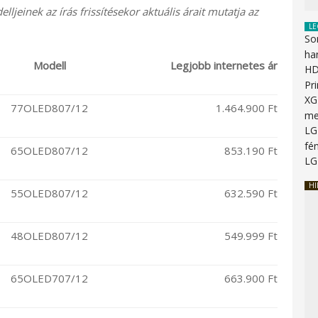
einek az írás frissítésekor aktuális árait mutatja az
LE
So
ha
Modell
Legjobb internetes ár
HD
Pr
XG
77OLED807/12
1.464.900 Ft
me
LG
fén
65OLED807/12
853.190 Ft
LG
HI
55OLED807/12
632.590 Ft
48OLED807/12
549.999 Ft
65OLED707/12
663.900 Ft