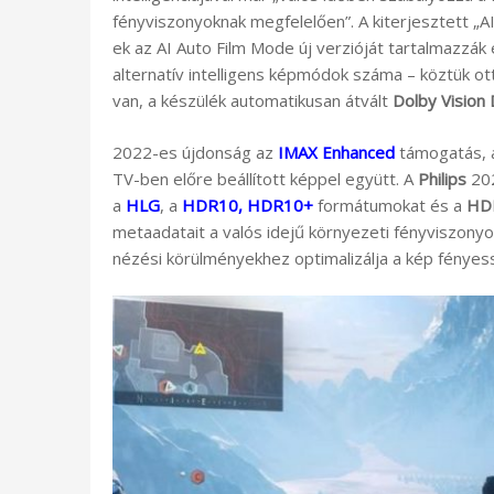
fényviszonyoknak megfelelően”. A kiterjesztett „A
ek az AI Auto Film Mode új verzióját tartalmazzák 
alternatív intelligens képmódok száma – köztük ot
van, a készülék automatikusan átvált
Dolby Vision
2022-es újdonság az
IMAX Enhanced
támogatás, a
TV-ben előre beállított képpel együtt. A
Philips
202
a
HLG
, a
HDR10, HDR10+
formátumokat és a
HDR
metaadatait a valós idejű környezeti fényviszonyo
nézési körülményekhez optimalizálja a kép fényes