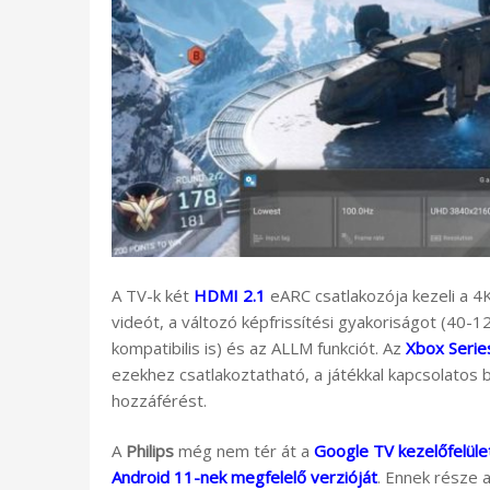
A TV-k két
HDMI 2.1
eARC csatlakozója kezeli a 4
videót, a változó képfrissítési gyakoriságot (40-
kompatibilis is) és az ALLM funkciót. Az
Xbox Serie
ezekhez csatlakoztatható, a játékkal kapcsolatos 
hozzáférést.
A
Philips
még nem tér át a
Google TV kezelőfelüle
Android 11-nek megfelelő verzióját
. Ennek része 