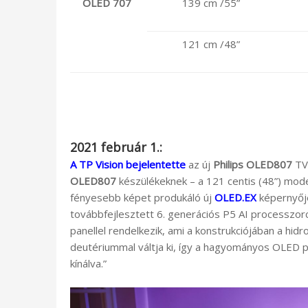
OLED
707
139 cm /55”
121 cm /48”
2021 február 1.:
A TP Vision bejelentette
az új
Philips OLED807
TV-
OLED807
készülékeknek – a 121 centis (48”) mod
fényesebb képet produkáló új
OLED.EX
képernyője
továbbfejlesztett 6. generációs P5 AI processzo
panellel rendelkezik, ami a konstrukciójában a hi
deutériummal váltja ki, így a hagyományos OLED 
kínálva.”