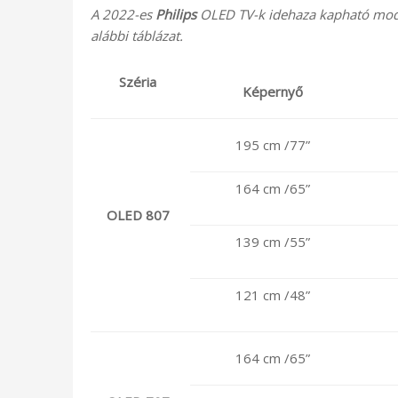
A 2022-es
Philips
OLED TV-k idehaza kapható modellj
alábbi táblázat.
Széria
Képernyő
195 cm /77”
164 cm /65”
OLED 807
139 cm /55”
121 cm /48”
164 cm /65”