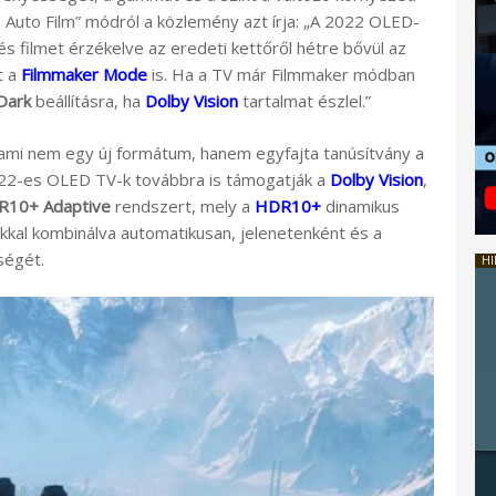
I Auto Film” módról a közlemény azt írja: „A 2022 OLED-
és filmet érzékelve az eredeti kettőről hétre bővül az
t a
Filmmaker Mode
is. Ha a TV már Filmmaker módban
 Dark
beállításra, ha
Dolby Vision
tartalmat észlel.”
mi nem egy új formátum, hanem egyfajta tanúsítvány a
2-es OLED TV-k továbbra is támogatják a
Dolby Vision
,
10+ Adaptive
rendszert, mely a
HDR10+
dinamikus
kkal kombinálva automatikusan, jelenetenként és a
ségét.
HI