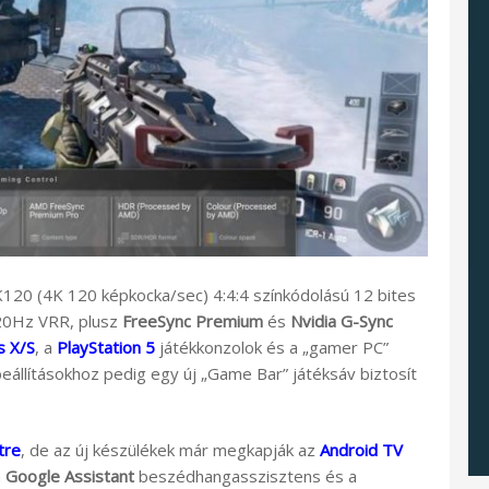
K120 (4K 120 képkocka/sec) 4:4:4 színkódolású 12 bites
120Hz VRR, plusz
FreeSync Premium
és
Nvidia G-Sync
s X/S
, a
PlayStation 5
játékkonzolok és a „gamer PC”
beállításokhoz pedig egy új „Game Bar” játéksáv biztosít
tre
, de az új készülékek már megkapják az
Android TV
a
Google Assistant
beszédhangasszisztens és a