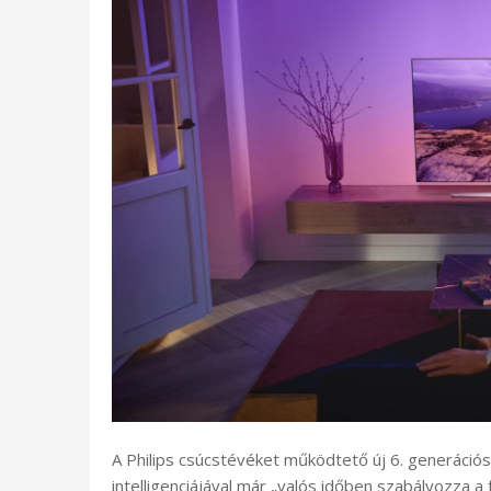
A Philips csúcstévéket működtető új 6. generáció
intelligenciájával már „valós időben szabályozza 