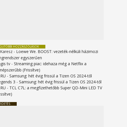
EGUTÓBBI HOZZÁSZÓLÁSOK
 Karesz
-
Loewe We. BOOST: vezeték-nélküli házimozi
ngrendszer egyszerűen
gis tv
-
Streaming piac: idehaza még a Netflix a
gnépszerűbb (Frissítve)
URU
-
Samsung: hét évig frissül a Tizen OS 2024-től
legends 3
-
Samsung: hét évig frissül a Tizen OS 2024-től
URU
-
TCL C7L: a megfizethetőbb Super QD-Mini LED TV
issítve)
RDETÉS