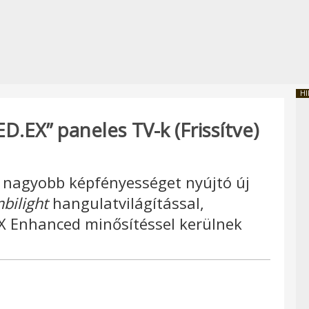
HI
D.EX” paneles TV-k (Frissítve)
 nagyobb képfényességet nyújtó új
bilight
hangulatvilágítással,
X Enhanced minősítéssel kerülnek