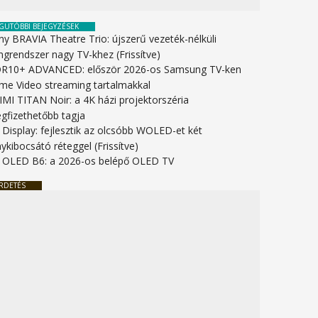
GUTÓBBI BEJEGYZÉSEK
ny BRAVIA Theatre Trio: újszerű vezeték-nélküli
ngrendszer nagy TV-khez (Frissítve)
R10+ ADVANCED: először 2026-os Samsung TV-ken
ime Video streaming tartalmakkal
IMI TITAN Noir: a 4K házi projektorszéria
gfizethetőbb tagja
 Display: fejlesztik az olcsóbb WOLED-et két
ykibocsátó réteggel (Frissítve)
 OLED B6: a 2026-os belépő OLED TV
RDETÉS