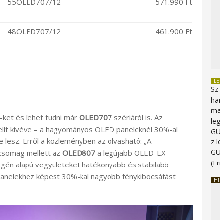
55OLED707/12
571.990 Ft
48OLED707/12
461.900 Ft
L
Sz
ha
ma
ket és lehet tudni már
OLED707
szériáról is. Az
le
ellt kivéve – a hagyományos OLED paneleknél 30%-al
G
 lesz. Erről a közleményben az olvasható: „A
z 
G
rcsomag mellett az
OLED807
a legújabb OLED-EX
(Fr
drogén alapú vegyületeket hatékonyabb és stabilabb
panelekhez képest 30%-kal nagyobb fénykibocsátást
HI