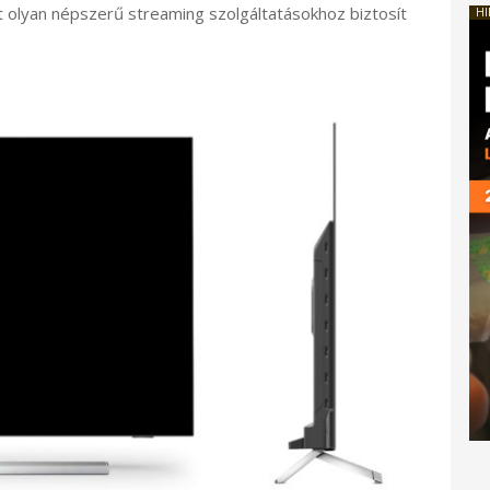
tt olyan népszerű streaming szolgáltatásokhoz biztosít
HI