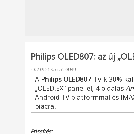
Philips OLED807: az új „OLE
Beküldve:
2022-09-21
Szerző:
GURU
A
Philips OLED807
TV-k 30%-kal
„OLED.EX” panellel, 4 oldalas
Am
Android TV platformmal és IMA
piacra.
Frissítés: