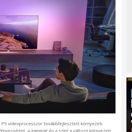
HI
s P5 videoprocesszor továbbfejlesztett környezeti
a fényességet, a gammát és a színt a változó környezeti