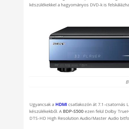
készülékekkel a hagyományos DVD-k is felskálázh
B
Ugyancsak a
HDMI
csatlakozón át 7.1-csatornás LP
készülékekből. A
BDP-S500
ezen felül Dolby True
DTS-HD High Resolution Audio/Master Audio bitfo