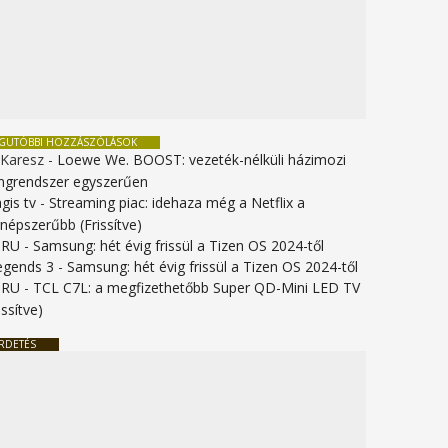
EGUTÓBBI HOZZÁSZÓLÁSOK
 Karesz
-
Loewe We. BOOST: vezeték-nélküli házimozi
ngrendszer egyszerűen
gis tv
-
Streaming piac: idehaza még a Netflix a
gnépszerűbb (Frissítve)
URU
-
Samsung: hét évig frissül a Tizen OS 2024-től
legends 3
-
Samsung: hét évig frissül a Tizen OS 2024-től
URU
-
TCL C7L: a megfizethetőbb Super QD-Mini LED TV
issítve)
RDETÉS