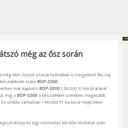
HI
ejátszó még az ősz során
y
még idén ősszel a hazai boltokban is megjelenő Blu-ray
skészüléknek szánt
BDP-S500
.
tóberben már kapható
BDP-S300
150.000 Ft körüli árával
ül, míg a
BDP-S500
a készülékkel szemben magasabb
 Ez utóbbi várhatóan 190.000 Ft-ba kerül majd mikor
regisztrációja és egy internetes kérdőív kitöltése után