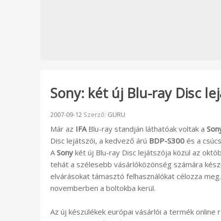
Sony: két új Blu-ray Disc l
Beküldve:
2007-09-12
Szerző:
GURU
Már az
IFA
Blu-ray standján láthatóak voltak a
Son
Disc lejátszói, a kedvező árú
BDP-S300
és a csúc
A
Sony
két új Blu-ray Disc lejátszója közül az ok
tehát a szélesebb vásárlóközönség számára kész
elvárásokat támasztó felhasználókat célozza meg.
novemberben a boltokba kerül.
Az új készülékek európai vásárlói a termék online 