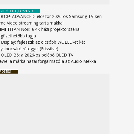
GUTÓBBI BEJEGYZÉSEK
R10+ ADVANCED: először 2026-os Samsung TV-ken
ime Video streaming tartalmakkal
IMI TITAN Noir: a 4K házi projektorszéria
gfizethetőbb tagja
 Display: fejlesztik az olcsóbb WOLED-et két
ykibocsátó réteggel (Frissítve)
 OLED B6: a 2026-os belépő OLED TV
ewe: a márka hazai forgalmazója az Audio Mekka
RDETÉS