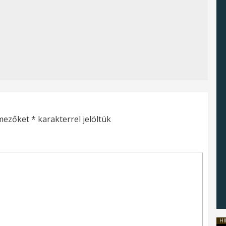
 mezőket
*
karakterrel jelöltük
HI