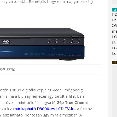
u-ray változatát. Reméljük, hogy ez a magyarországi
LE
HD
Pr
XG
me
LG
fén
LG
Lo
HI
DP-S300
tén 1080p digitális képjelet kiadni, mégpedig
, ha a Blu-ray lemezen így tárolt a film. Ez a
nítővel – mint például a gyártó
24p True Cinema
köztük a
már kapható D3000-es LCD TV-k
– a film az
lesz látható, pontosan úgy mint a moziban. A