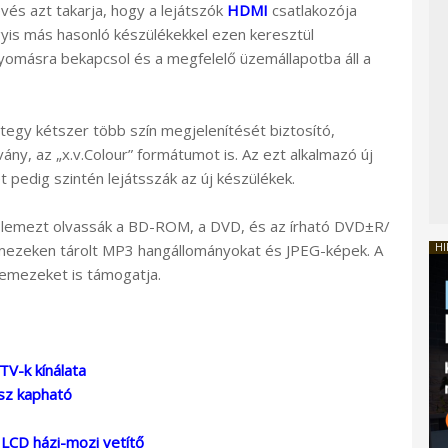
vés azt takarja, hogy a lejátszók
HDMI
csatlakozója
gyis más hasonló készülékekkel ezen keresztül
másra bekapcsol és a megfelelő üzemállapotba áll a
tegy kétszer több szín megjelenítését biztosító,
y, az „x.v.Colour” formátumot is. Az ezt alkalmazó új
pedig szintén lejátsszák az új készülékek.
-lemezt olvassák a BD-ROM, a DVD, és az írható DVD±R/
HI
ezeken tárolt MP3 hangállományokat és JPEG-képek. A
lemezeket is támogatja.
TV-k kínálata
esz kapható
3LCD házi-mozi vetítő