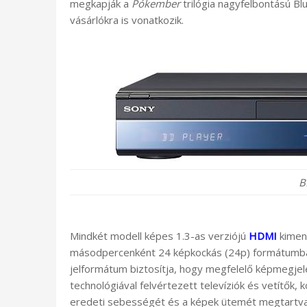
megkapják a
Pókember
trilógia nagyfelbontású Bl
vásárlókra is vonatkozik.
B
Mindkét modell képes 1.3-as verziójú
HDMI
kimene
másodpercenként 24 képkockás (24p) formátumban is
jelformátum biztosítja, hogy megfelelő képmegjele
technológiával felvértezett televíziók és vetítők, 
eredeti sebességét és a képek ütemét megtartva 