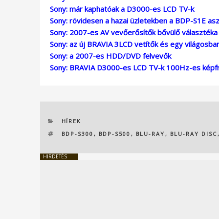
Sony: már kaphatóak a D3000-es LCD TV-k
Sony: rövidesen a hazai üzletekben a BDP-S1E aszta
Sony: 2007-es AV vevőerősítők bővülő választéka
Sony: az új BRAVIA 3LCD vetítők és egy világosba
Sony: a 2007-es HDD/DVD felvevők
Sony: BRAVIA D3000-es LCD TV-k 100Hz-es képfri
KATEGÓRIÁK
HÍREK
CÍMKÉK
BDP-S300
,
BDP-S500
,
BLU-RAY
,
BLU-RAY DISC
HIRDETÉS