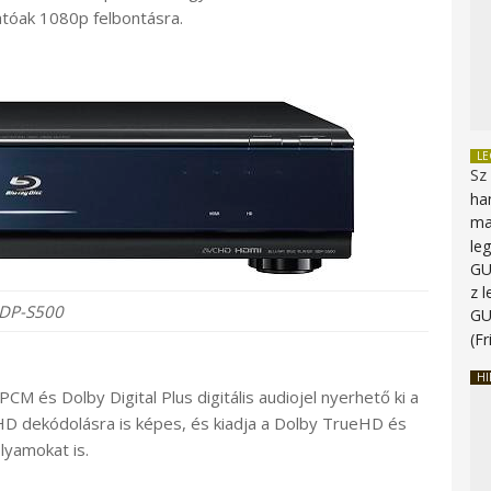
atóak 1080p felbontásra.
L
Sz
ha
ma
le
G
z 
DP-S500
G
(Fr
HI
CM és Dolby Digital Plus digitális audiojel nyerhető ki a
HD dekódolásra is képes, és kiadja a Dolby TrueHD és
lyamokat is.