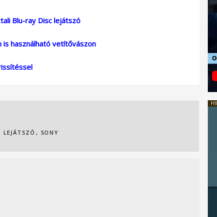
li Blu-ray Disc lejátszó
n is használható vetítővászon
ssítéssel
HI
,
LEJÁTSZÓ
,
SONY