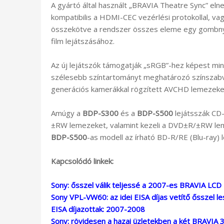
A gyártó által használt „BRAVIA Theatre Sync” elne
kompatibilis a HDMI-CEC vezérlési protokollal, va
összekötve a rendszer összes eleme egy gombnyo
film lejátszásához.
Az új lejátszók támogatják „sRGB”-hez képest min
szélesebb színtartományt meghatározó színszabván
generációs kamerákkal rögzített AVCHD lemezeket 
Amúgy a
BDP-S300
és a
BDP-S500
lejátsszák CD
±RW lemezeket, valamint kezeli a DVD±R/±RW lem
BDP-S500
-as modell az írható BD-R/RE (Blu-ray) 
Kapcsolódó linkek:
Sony: ősszel válik teljessé a 2007-es BRAVIA LCD 
Sony VPL-VW60: az idei EISA díjas vetítő ősszel l
EISA díjazottak: 2007-2008
Sony: rövidesen a hazai üzletekben a két BRAVIA 