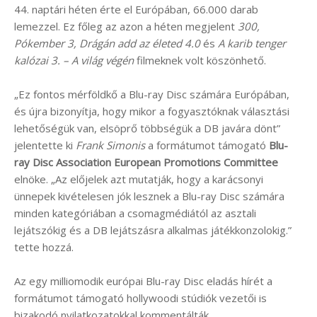
44. naptári héten érte el Európában, 66.000 darab
lemezzel. Ez főleg az azon a héten megjelent
300,
Pókember 3, Drágán add az életed 4.0
és
A karib tenger
kalózai 3. – A világ végén
filmeknek volt köszönhető.
„Ez fontos mérföldkő a Blu-ray Disc számára Európában,
és újra bizonyítja, hogy mikor a fogyasztóknak választási
lehetőségük van, elsöprő többségük a DB javára dönt”
jelentette ki
Frank Simonis
a formátumot támogató
Blu-
ray Disc Association European Promotions Committee
elnöke. „Az előjelek azt mutatják, hogy a karácsonyi
ünnepek kivételesen jók lesznek a Blu-ray Disc számára
minden kategóriában a csomagmédiától az asztali
lejátszókig és a DB lejátszásra alkalmas játékkonzolokig.”
tette hozzá.
Az egy milliomodik európai Blu-ray Disc eladás hírét a
formátumot támogató hollywoodi stúdiók vezetői is
bizakodó nyilatkozatokkal kommentálták.