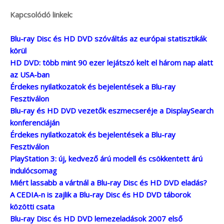
Kapcsolódó linkek:
Blu-ray Disc és HD DVD szóváltás az európai statisztikák
körül
HD DVD: több mint 90 ezer lejátszó kelt el három nap alatt
az USA-ban
Érdekes nyilatkozatok és bejelentések a Blu-ray
Fesztiválon
Blu-ray és HD DVD vezetők eszmecseréje a DisplaySearch
konferenciáján
Érdekes nyilatkozatok és bejelentések a Blu-ray
Fesztiválon
PlayStation 3: új, kedvező árú modell és csökkentett árú
indulócsomag
Miért lassabb a vártnál a Blu-ray Disc és HD DVD eladás?
A CEDIA-n is zajlik a Blu-ray Disc és HD DVD táborok
közötti csata
Blu-ray Disc és HD DVD lemezeladások 2007 első