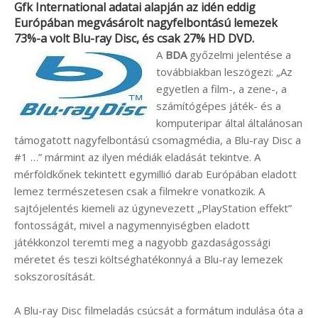
Gfk International
adatai alapján az idén eddig
Európában megvásárolt nagyfelbontású lemezek
73%-a volt Blu-ray Disc, és csak 27% HD DVD.
A
BDA
győzelmi jelentése a
továbbiakban leszögezi: „Az
egyetlen a film-, a zene-, a
számítógépes játék- és a
komputeripar által általánosan
támogatott nagyfelbontású csomagmédia, a Blu-ray Disc a
#1 …” mármint az ilyen médiák eladását tekintve. A
mérföldkőnek tekintett egymillió darab Európában eladott
lemez természetesen csak a filmekre vonatkozik. A
sajtójelentés kiemeli az úgynevezett „PlayStation effekt”
fontosságát, mivel a nagymennyiségben eladott
játékkonzol teremti meg a nagyobb gazdaságossági
méretet és teszi költséghatékonnyá a Blu-ray lemezek
sokszorosítását.
A Blu-ray Disc filmeladás csúcsát a formátum indulása óta a