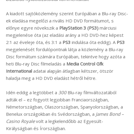
A kiadott sajtóközlemény szerint Európában a Blu-ray Disc-
ek eladása megelőzi a rivális HD DVD formátumot, s
előnye egyre növekszik a
PlayStation 3 (PS3)
márciusi
megjelenése óta (az eladási arány a HD DVD-hez képest
2:1 az éveleje óta, és 3:1 a
PS3
indulása óta eddig). A
PS3
megjelenését fordulópontnak látja a közlemény a Blu-ray
Disc formátum számára Európában, tekintve hogy azóta a
heti Blu-ray Disc filmeladás a
Media Control Gfk
International
adatai alapján átlagban kétszer, ötször
haladja meg a HD DVD eladást hétről hétre.
Idén eddig a legtöbbet a
300
Blu-ray filmváltozatából
adták el – ez fogyott legjobban Franciaországban,
Németországban, Olaszországban, Spanyolországban, a
Benelux országokban és Svédországban, a
James Bond –
Casino Royale
volt a legkelendőbb az Egyesült-
Királyságban és Írországban.