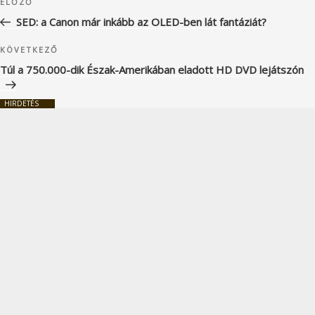
Korábbi
ELŐZŐ
navigáció
bejegyzés
SED: a Canon már inkább az OLED-ben lát fantáziát?
Következő
KÖVETKEZŐ
bejegyzés
Túl a 750.000-dik Észak-Amerikában eladott HD DVD lejátszón
HIRDETÉS