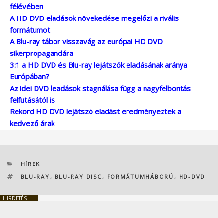
félévében
A HD DVD eladások növekedése megelőzi a rivális
formátumot
A Blu-ray tábor visszavág az európai HD DVD
sikerpropagandára
3:1 a HD DVD és Blu-ray lejátszók eladásának aránya
Európában?
Az idei DVD leadások stagnálása függ a nagyfelbontás
felfutásától is
Rekord HD DVD lejátszó eladást eredményeztek a
kedvező árak
KATEGÓRIÁK
HÍREK
CÍMKÉK
BLU-RAY
,
BLU-RAY DISC
,
FORMÁTUMHÁBORÚ
,
HD-DVD
HIRDETÉS