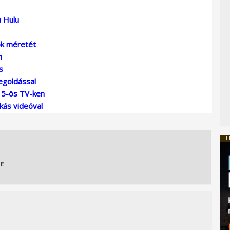
a Hulu
ók méretét
m
s
egoldással
15-ös TV-ken
kás videóval
HI
BE