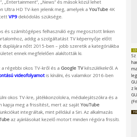
, „Entertainment”, „News” és mások közül lehet
azon Ultra HD TV-ken jelenik meg, amelyek a
YouTube
4K
tett
VP9
dekódolás szüksége.
nos és számítógépes felhasználó egy megosztott linken
rtalomhoz, addig a szolgáltatást TV képernyője előtt
t duplájára nőtt 2015-ben – jobb szeretik a kategóriákba
L
lületet ennek megfelelően alakították ki.
Sz
ha
t a régebbi okos TV-kről és a
Google TV
készülékekről. A
ma
ontású videofolyamot
is kínálni, és valamikor 2016-ben
le
G
z 
G
ülni okos TV-kre, játékkonzolokra, médialejátszókra és a
(Fr
 kapja meg a frissítést, mert az saját
YouTube
nkciókat integráltak, mint például a Siri. Az alkalmazás
HI
Tube
az ajánlásokat kezelő motort minden régióra frissíti.