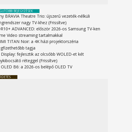
GUTÓBBI BEJEGYZÉSEK
ny BRAVIA Theatre Trio: újszerű vezeték-nélküli
ngrendszer nagy TV-khez (Frissítve)
R10+ ADVANCED: először 2026-os Samsung TV-ken
ime Video streaming tartalmakkal
IMI TITAN Noir: a 4K házi projektorszéria
gfizethetőbb tagja
 Display: fejlesztik az olcsóbb WOLED-et két
ykibocsátó réteggel (Frissítve)
 OLED B6: a 2026-os belépő OLED TV
RDETÉS