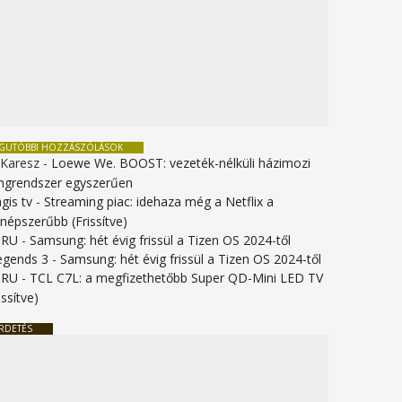
EGUTÓBBI HOZZÁSZÓLÁSOK
 Karesz
-
Loewe We. BOOST: vezeték-nélküli házimozi
ngrendszer egyszerűen
gis tv
-
Streaming piac: idehaza még a Netflix a
gnépszerűbb (Frissítve)
URU
-
Samsung: hét évig frissül a Tizen OS 2024-től
legends 3
-
Samsung: hét évig frissül a Tizen OS 2024-től
URU
-
TCL C7L: a megfizethetőbb Super QD-Mini LED TV
issítve)
RDETÉS