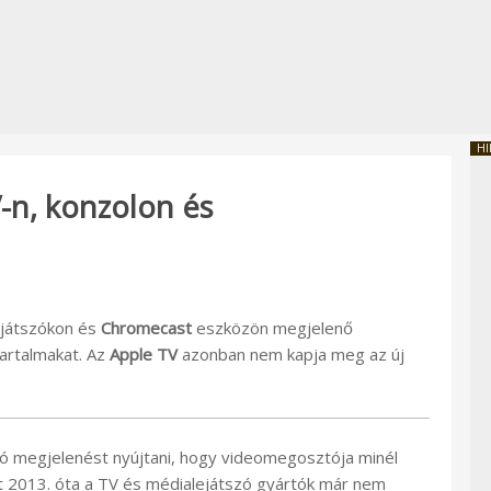
HI
-n, konzolon és
ejátszókon és
Chromecast
eszközön megjelenő
tartalmakat. Az
Apple TV
azonban nem kapja meg az új
tó megjelenést nyújtani, hogy videomegosztója minél
t 2013. óta a TV és médialejátszó gyártók már nem