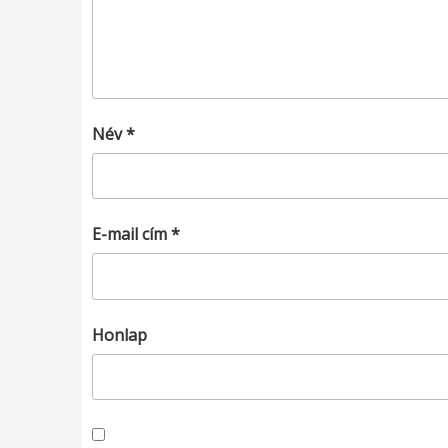
Név
*
E-mail cím
*
Honlap