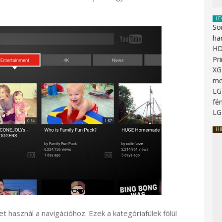
LE
So
ha
HD
Pr
XG
me
LG
fén
LG
HI
t használ a navigációhoz. Ezek a kategóriafülek fölül