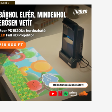
RDETÉS
tkező
gyzés