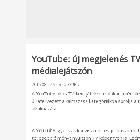
YouTube: új megjelenés TV
médialejátszón
Beküldve:
2016-08-27
Szerző:
GURU
A
YouTube
okos TV-ken, játékkonzolokon, médial
újratervezett alkalmazása kategóriákba sorolja a 
alkalmazást.
A
YouTube
igyekszik konzisztens és jól használha
teljesebb élményt nyújtson TV képernyőn is. Ezér