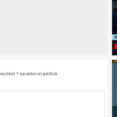
HI
 mezőket
*
karakterrel jelöltük