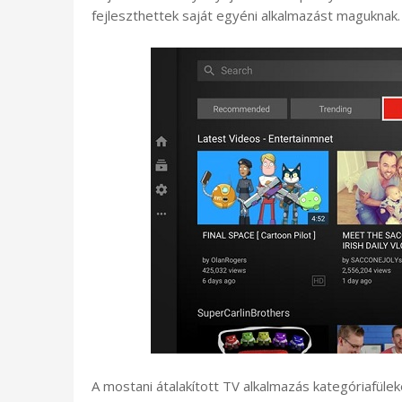
fejleszthettek saját egyéni alkalmazást maguknak.
A mostani átalakított TV alkalmazás kategóriafüleke