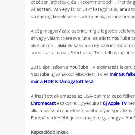
középen láthatóak, és „Recommended”, „Trending”
választani. Van egy külön „4K” kategória is, ami 
streaming kezelésére is alkalmasak, amihez beépí
A cég magyarázata szerint, míg a legtöbb telefo
át vagy valamit keresve jut el az adott
YouTube
ta
ülve nézők – akiknek száma a cég szerint több min
sorolt tartalmakat. Ezért az új TV-s felhasználói fe
2015 áprilisában a
YouTube
TV alkalmazás lekerül
YouTube
ugyanakkor elkezdett 4K és
már 8K felb
már a HDR is támogatott lesz
.
A frissített alkalmazás az USA-ban már kezd felker
Chromecast
eszközre. Egyedüli az
új Apple TV
nem
alkalmazással rendelkezik, amibe olyan specifikus fu
Európában később jelenik majd meg, ahogy a
You
Kapcsolódó linkek: