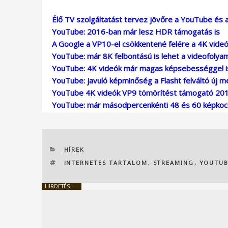
Élő TV szolgáltatást tervez jövőre a YouTube és 
YouTube: 2016-ban már lesz HDR támogatás is
A Google a VP10-el csökkentené felére a 4K vide
YouTube: már 8K felbontású is lehet a videofolya
YouTube: 4K videók már magas képsebességgel i
YouTube: javuló képminőség a Flasht felváltó új m
YouTube 4K videók VP9 tömörítést támogató 20
YouTube: már másodpercenkénti 48 és 60 képkoc
KATEGÓRIÁK
HÍREK
CÍMKÉK
INTERNETES TARTALOM
,
STREAMING
,
YOUTU
HIRDETÉS