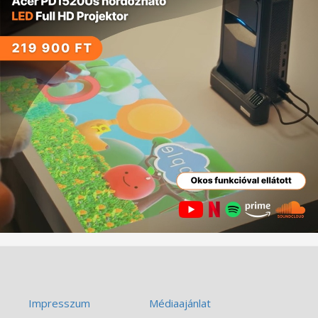
Impresszum
Médiaajánlat