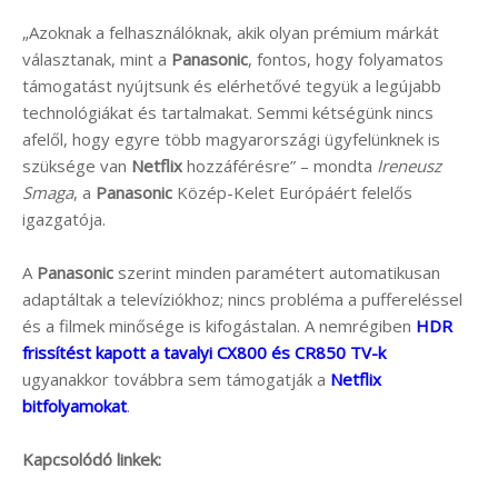
„Azoknak a felhasználóknak, akik olyan prémium márkát
választanak, mint a
Panasonic
, fontos, hogy folyamatos
támogatást nyújtsunk és elérhetővé tegyük a legújabb
technológiákat és tartalmakat. Semmi kétségünk nincs
afelől, hogy egyre több magyarországi ügyfelünknek is
szüksége van
Netflix
hozzáférésre” – mondta
Ireneusz
Smaga
, a
Panasonic
Közép-Kelet Európáért felelős
igazgatója.
A
Panasonic
szerint minden paramétert automatikusan
adaptáltak a televíziókhoz; nincs probléma a puffereléssel
és a filmek minősége is kifogástalan. A nemrégiben
HDR
frissítést kapott a tavalyi CX800 és CR850 TV-k
ugyanakkor továbbra sem támogatják a
Netflix
bitfolyamokat
.
Kapcsolódó linkek: