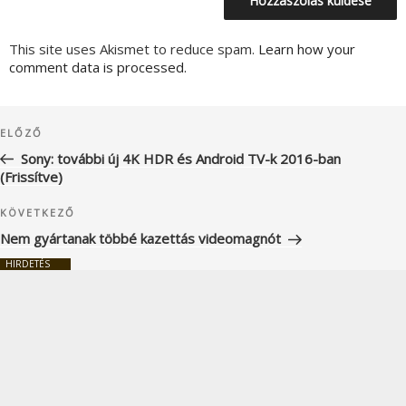
This site uses Akismet to reduce spam.
Learn how your
comment data is processed.
Bejegyzés
Korábbi
ELŐZŐ
navigáció
bejegyzés
Sony: további új 4K HDR és Android TV-k 2016-ban
(Frissítve)
Következő
KÖVETKEZŐ
bejegyzés
Nem gyártanak többé kazettás videomagnót
HIRDETÉS