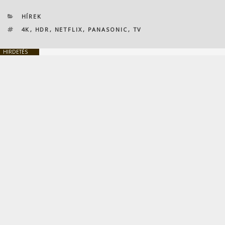
KATEGÓRIÁK
HÍREK
CÍMKÉK
4K
,
HDR
,
NETFLIX
,
PANASONIC
,
TV
HIRDETÉS