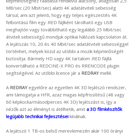
képminőséghez ráadásul rendkívül alacsony, átlagosan 2,5
MB/sec (20 Mbit/sec) alatti 4K adatátviteli sebesség
társul, ami azt jelenti, hogy egy teljes egészestés 4K
felbontású film egy .RED fájlként tárolható egy USB
meghajtón vagy továbbítható egy legalább 25 Mbit/sec
átviteli sebességű mondjuk optikai hálózati kapcsolaton át.
A lejátszás 10, 20 és 40 Mbit/sec adatátviteli sebességgel
történhet, melyek közül az utóbbi a mozik képminőségét
biztosítja. Bármely HD vagy 4K tartalom .RED fájllá
konvertálható a REDCINE-X PRO és RRENCODE plugin
segítségével. Az utóbbi licence jár a
REDRAY
mellé.
A
REDRAY
egyelőre az egyetlen 4K 3D lejátszó rendszer,
ami támogatja a HFR, azaz magas képfrissítésű (48 vagy
60 képkocka/másodperces 4K 3D) lejátszást is, így a
nézők azt az élményt is átélhetik, amit
a 3D filmkészítők
legújabb technikai fejlesztései
kínálnak.
A lejátszó 1 TB-os belső merevlemezén akár 100 órányi