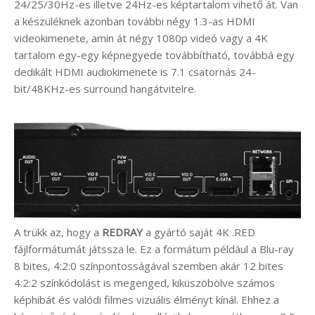
24/25/30Hz-es illetve 24Hz-es képtartalom vihető át. Van
a készüléknek azonban további négy 1.3-as HDMI
videokimenete, amin át négy 1080p videó vagy a 4K
tartalom egy-egy képnegyede továbbítható, továbbá egy
dedikált HDMI audiokimenete is 7.1 csatornás 24-
bit/48KHz-es surround hangátvitelre.
A trükk az, hogy a
REDRAY
a gyártó saját 4K .RED
fájlformátumát játssza le. Ez a formátum például a Blu-ray
8 bites, 4:2:0 színpontosságával szemben akár 12 bites
4:2:2 színkódolást is megenged, kiküszöbölve számos
képhibát és valódi filmes vizuális élményt kínál. Ehhez a