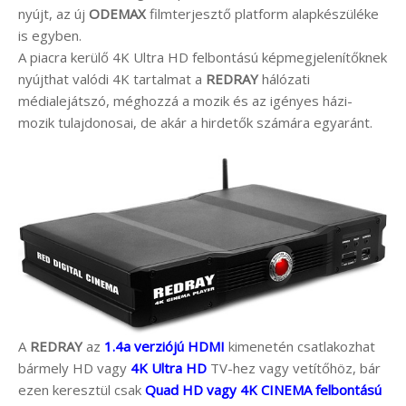
nyújt, az új
ODEMAX
filmterjesztő platform alapkészüléke
is egyben.
A piacra kerülő 4K Ultra HD felbontású képmegjelenítőknek
nyújthat valódi 4K tartalmat a
REDRAY
hálózati
médialejátszó, méghozzá a mozik és az igényes házi-
mozik tulajdonosai, de akár a hirdetők számára egyaránt.
A
REDRAY
az
1.4a verziójú HDMI
kimenetén csatlakozhat
bármely HD vagy
4K Ultra HD
TV-hez vagy vetítőhöz, bár
ezen keresztül csak
Quad HD vagy 4K CINEMA felbontású