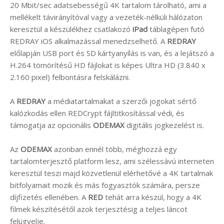
20 Mbit/sec adatsebességű 4K tartalom tárolható, ami a
mellékelt távirányítóval vagy a vezeték-nélküli hálózaton
keresztül a készülékhez csatlakozó
iPad
táblagépen futó
REDRAY iOS alkalmazással menedzselhető. A
REDRAY
előlapján USB port és SD kártyanyílás is van, és a lejátszó a
H.264 tömörítésű HD fájlokat is képes Ultra HD (3.840 x
2.160 pixel) felbontásra felskálázni.
A
REDRAY
a médiatartalmakat a szerzői jogokat sértő
kalózkodás ellen REDCrypt fájltitkosítással védi, és
támogatja az opcionális
ODEMAX
digitális jogkezelést is.
Az
ODEMAX
azonban ennél több, méghozzá egy
tartalomterjesztő platform lesz, ami szélessávú interneten
keresztül teszi majd közvetlenül elérhetővé a 4K tartalmak
bitfolyamait mozik és más fogyasztók számára, persze
díjfizetés ellenében. A
RED
tehát arra készül, hogy a 4K
filmek készítésétől azok terjesztésig a teljes láncot
felügyelje.