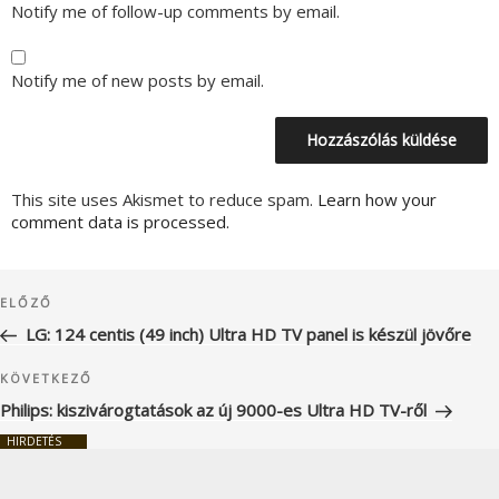
Notify me of follow-up comments by email.
Notify me of new posts by email.
This site uses Akismet to reduce spam.
Learn how your
comment data is processed.
Bejegyzés
Korábbi
ELŐZŐ
navigáció
bejegyzés
LG: 124 centis (49 inch) Ultra HD TV panel is készül jövőre
Következő
KÖVETKEZŐ
bejegyzés
Philips: kiszivárogtatások az új 9000-es Ultra HD TV-ről
HIRDETÉS