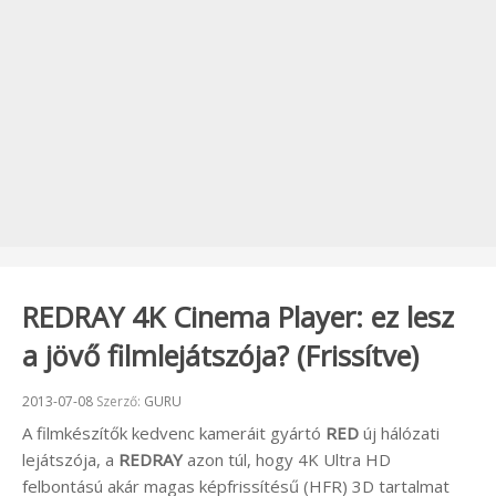
REDRAY 4K Cinema Player: ez lesz
a jövő filmlejátszója? (Frissítve)
Beküldve:
2013-07-08
Szerző:
GURU
A filmkészítők kedvenc kameráit gyártó
RED
új hálózati
lejátszója, a
REDRAY
azon túl, hogy 4K Ultra HD
felbontású akár magas képfrissítésű (HFR) 3D tartalmat