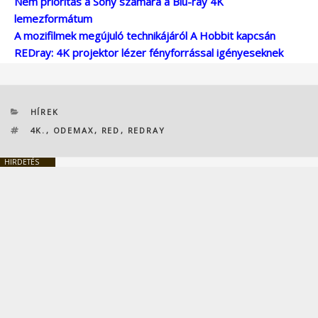
Nem prioritás a Sony számára a Blu-ray 4K
lemezformátum
A mozifilmek megújuló technikájáról A Hobbit kapcsán
REDray: 4K projektor lézer fényforrással igényeseknek
KATEGÓRIÁK
HÍREK
CÍMKÉK
4K.
,
ODEMAX
,
RED
,
REDRAY
HIRDETÉS