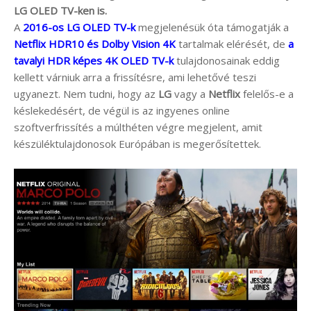
LG OLED TV-ken is.
A
2016-os LG OLED TV-k
megjelenésük óta támogatják a
Netflix HDR10 és Dolby Vision 4K
tartalmak elérését, de
a
tavalyi HDR képes 4K OLED TV-k
tulajdonosainak eddig
kellett várniuk arra a frissítésre, ami lehetővé teszi
ugyanezt. Nem tudni, hogy az
LG
vagy a
Netflix
felelős-e a
késlekedésért, de végül is az ingyenes online
szoftverfrissítés a múlthéten végre megjelent, amit
készüléktulajdonosok Európában is megerősítettek.