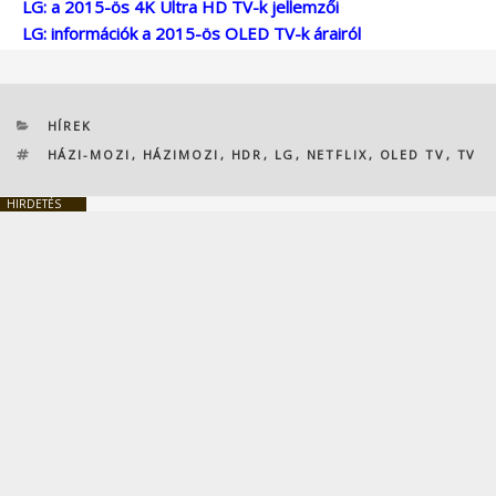
LG: a 2015-ös 4K Ultra HD TV-k jellemzői
LG: információk a 2015-ös OLED TV-k árairól
KATEGÓRIÁK
HÍREK
CÍMKÉK
HÁZI-MOZI
,
HÁZIMOZI
,
HDR
,
LG
,
NETFLIX
,
OLED TV
,
TV
HIRDETÉS