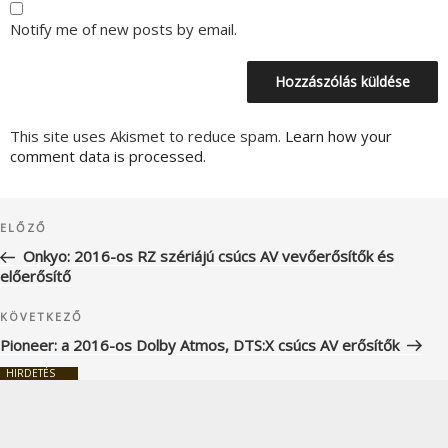
Notify me of new posts by email.
This site uses Akismet to reduce spam.
Learn how your
comment data is processed.
Bejegyzés
Korábbi
ELŐZŐ
navigáció
bejegyzés
Onkyo: 2016-os RZ szériájú csúcs AV vevőerősítők és
előerősítő
Következő
KÖVETKEZŐ
bejegyzés
Pioneer: a 2016-os Dolby Atmos, DTS:X csúcs AV erősítők
HIRDETÉS