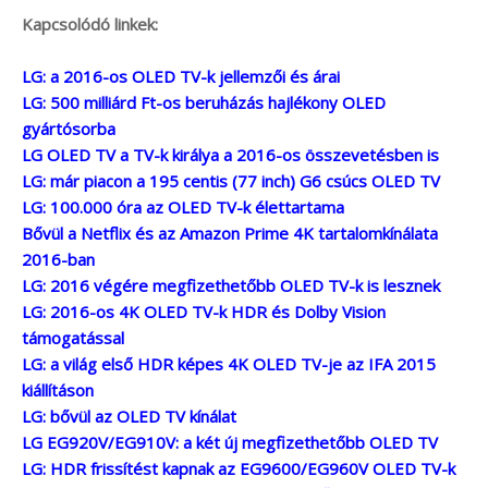
Kapcsolódó linkek:
LG: a 2016-os OLED TV-k jellemzői és árai
LG: 500 milliárd Ft-os beruházás hajlékony OLED
gyártósorba
LG OLED TV a TV-k királya a 2016-os összevetésben is
LG: már piacon a 195 centis (77 inch) G6 csúcs OLED TV
LG: 100.000 óra az OLED TV-k élettartama
Bővül a Netflix és az Amazon Prime 4K tartalomkínálata
2016-ban
LG: 2016 végére megfizethetőbb OLED TV-k is lesznek
LG: 2016-os 4K OLED TV-k HDR és Dolby Vision
támogatással
LG: a világ első HDR képes 4K OLED TV-je az IFA 2015
kiállításon
LG: bővül az OLED TV kínálat
LG EG920V/EG910V: a két új megfizethetőbb OLED TV
LG: HDR frissítést kapnak az EG9600/EG960V OLED TV-k