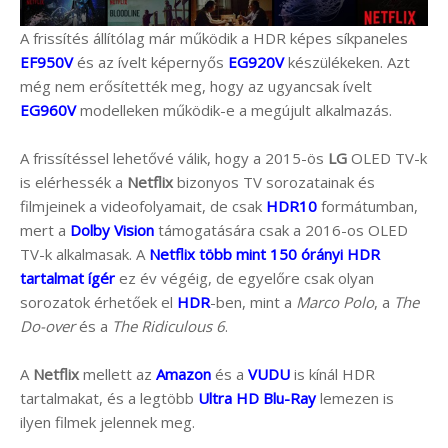
A frissítés állítólag már működik a HDR képes síkpaneles
EF950V
és az ívelt képernyős
EG920V
készülékeken. Azt
még nem erősítették meg, hogy az ugyancsak ívelt
EG960V
modelleken működik-e a megújult alkalmazás.
A frissítéssel lehetővé válik, hogy a 2015-ös
LG
OLED TV-k
is elérhessék a
Netflix
bizonyos TV sorozatainak és
filmjeinek a videofolyamait, de csak
HDR10
formátumban,
mert a
Dolby Vision
támogatására csak a 2016-os OLED
TV-k alkalmasak. A
Netflix több mint 150 órányi HDR
tartalmat ígér
ez év végéig, de egyelőre csak olyan
sorozatok érhetőek el
HDR
-ben, mint a
Marco Polo
, a
The
Do-over
és a
The Ridiculous 6
.
A
Netflix
mellett az
Amazon
és a
VUDU
is kínál HDR
tartalmakat, és a legtöbb
Ultra HD Blu-Ray
lemezen is
ilyen filmek jelennek meg.