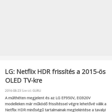
LG: Netflix HDR frissítés a 2015-ös
OLED TV-kre
Beküldve:
2016-08-23
Szerző:
GURU
A múlthéten megjelent és az LG EF950V, EG920V
modelleken már működő frissítéssel végre lehetővé válik a
Netflix HDR minőségű tartalmainak megtekintése a tavalyi