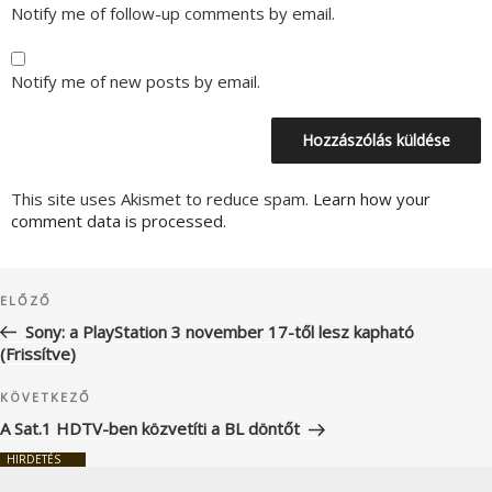
Notify me of follow-up comments by email.
Notify me of new posts by email.
This site uses Akismet to reduce spam.
Learn how your
comment data is processed.
Bejegyzés
Korábbi
ELŐZŐ
navigáció
bejegyzés
Sony: a PlayStation 3 november 17-től lesz kapható
(Frissítve)
Következő
KÖVETKEZŐ
bejegyzés
A Sat.1 HDTV-ben közvetíti a BL döntőt
HIRDETÉS