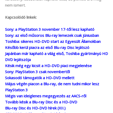
nem ismert.
Kapcsolódó linkek:
Sony: a PlayStation 3 november 17-től lesz kapható
Sony: az első műsoros Blu-ray lemezek csak júniusban
Toshiba: sikeres HD-DVD start az Egyesült Államokban
Később kerül piacra az első Blu-ray Disc lejátszó
Japánban már kapható a világ első, Toshiba gyártmányú HD
DVD lejátszója
Késik még egy kicsit a HD-DVD piaci megjelenése
Sony: PlayStation 3 csak novembertől
Sokasodó támogatók a HD-DVD mellett
Május végén piacon a Blu-ray, de nem tudni mikor lesz
PlayStation 3
Mégis van ideiglenes megegyezés az AACS-ről
Tovább késik a Blu-ray Disc és a HD-DVD
Blu-ray Disc és HD-DVD hírek (XII.)