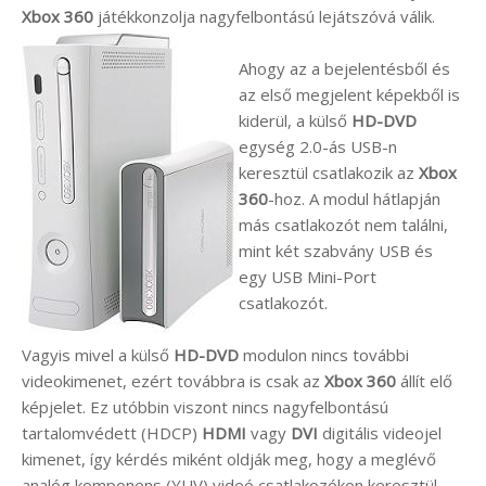
Xbox 360
játékkonzolja nagyfelbontású lejátszóvá válik.
Ahogy az a bejelentésből és
az első megjelent képekből is
kiderül, a külső
HD-DVD
egység 2.0-ás USB-n
keresztül csatlakozik az
Xbox
360
-hoz. A modul hátlapján
más csatlakozót nem találni,
mint két szabvány USB és
egy USB Mini-Port
csatlakozót.
Vagyis mivel a külső
HD-DVD
modulon nincs további
videokimenet, ezért továbbra is csak az
Xbox 360
állít elő
képjelet. Ez utóbbin viszont nincs nagyfelbontású
tartalomvédett (HDCP)
HDMI
vagy
DVI
digitális videojel
kimenet, így kérdés miként oldják meg, hogy a meglévő
analóg komponens (YUV) videó csatlakozókon keresztül