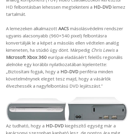
HD felbontásban lehessen megtekinteni a
HD-DVD
lemez
tartalmát.
A lemezeken alkalmazott
AACS
másolásvédelmi rendszer
ugyanis alacsonyabb (960×540 pixel) felbontásra
konvertálják le a képet a másolás ellen védtelen analóg
kimeneten, ha stúdió úgy dönt. Márpedig
Chris Lewis
a
Microsoft Xbox 360
európai eladásáért felelős regionális
alelnöke egy korábbi nyilatkozatában kijelentette:
„Biztosítani fogjuk, hogy a
HD-DVD
periféria minden
követelménynek eleget tesz majd, hogy a vásárlók
élvezhessék a nagyfelbontású DVD lejátszást.”
Az tudható, hogy a
HD-DVD
kiegészítő egység már a
karácsonyi szezonban kapható lesz, de pontos ára még