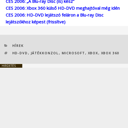
CES 2006: „A Blu-ray Disc (is) kész”
CES 2006: Xbox 360 külső HD-DVD meghajtóval még idén
CES 2006: HD-DVD lejátszó feláron a Blu-ray Disc
lejátszókhoz képest (frissítve)
KATEGÓRIÁK
HÍREK
CÍMKÉK
HD-DVD
,
JÁTÉKKONZOL
,
MICROSOFT
,
XBOX
,
XBOX 360
HIRDETÉS