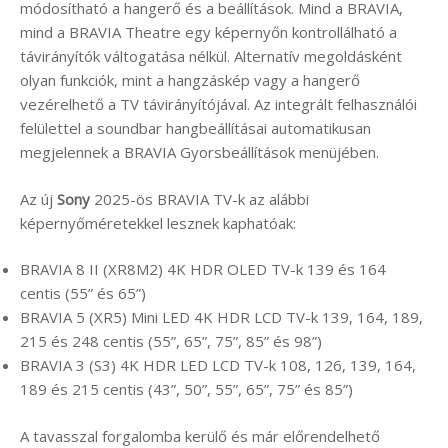
módosítható a hangerő és a beállítások. Mind a BRAVIA,
mind a BRAVIA Theatre egy képernyőn kontrollálható a
távirányítók váltogatása nélkül. Alternatív megoldásként
olyan funkciók, mint a hangzáskép vagy a hangerő
vezérelhető a TV távirányítójával. Az integrált felhasználói
felülettel a soundbar hangbeállításai automatikusan
megjelennek a BRAVIA Gyorsbeállítások menüjében.
Az új
Sony
2025-ös BRAVIA TV-k az alábbi
képernyőméretekkel lesznek kaphatóak:
BRAVIA 8 II (XR8M2) 4K HDR OLED TV-k 139 és 164
centis (55” és 65”)
BRAVIA 5 (XR5) Mini LED 4K HDR LCD TV-k 139, 164, 189,
215 és 248 centis (55”, 65”, 75”, 85” és 98”)
BRAVIA 3 (S3) 4K HDR LED LCD TV-k 108, 126, 139, 164,
189 és 215 centis (43”, 50”, 55”, 65”, 75” és 85”)
A tavasszal forgalomba kerülő és már előrendelhető