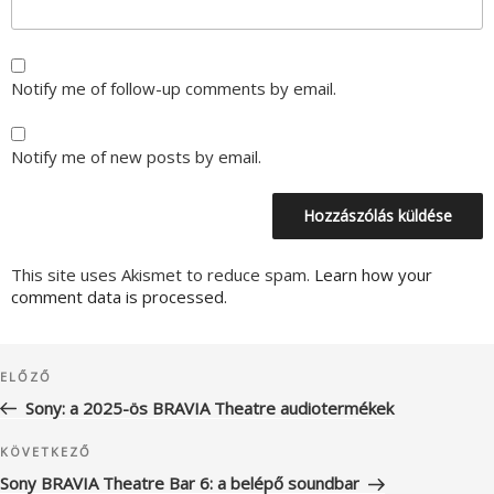
Notify me of follow-up comments by email.
Notify me of new posts by email.
This site uses Akismet to reduce spam.
Learn how your
comment data is processed.
Bejegyzés
Korábbi
ELŐZŐ
navigáció
bejegyzés
Sony: a 2025-ös BRAVIA Theatre audiotermékek
Következő
KÖVETKEZŐ
bejegyzés
Sony BRAVIA Theatre Bar 6: a belépő soundbar