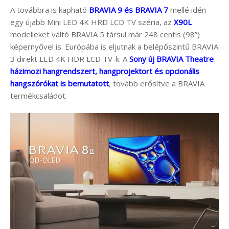
A továbbra is kapható
BRAVIA 9 és BRAVIA 7
mellé idén
egy újabb Mini LED 4K HRD LCD TV széria, az
X90L
modelleket váltó BRAVIA 5 társul már 248 centis (98”)
képernyővel is. Európába is eljutnak a belépőszintű BRAVIA
3 direkt LED 4K HDR LCD TV-k. A
Sony új BRAVIA Theatre
házimozi hangrendszert, hangprojektort és opcionális
hangszórókat is bemutatott
, tovább erősítve a BRAVIA
termékcsaládot.