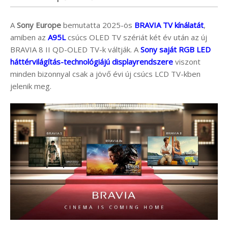
A
Sony
Europe
bemutatta 2025-ös
BRAVIA TV kínálatát
,
amiben az
A95L
csúcs OLED TV szériát két év után az új
BRAVIA 8 II QD-OLED TV-k váltják. A
Sony saját RGB LED
háttérvilágítás-technológiájú displayrendszere
viszont
minden bizonnyal csak a jövő évi új csúcs LCD TV-kben
jelenik meg.