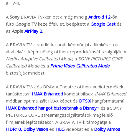
a TV-n.
A
Sony
BRAVIA TV-ken ott a még mindig
Android 12
-őn
futó
Google TV
kezelőfelület, beépített a
Google Cast
és
az
Apple
AirPlay 2
.
A BRAVIA TV-k stúdió-kalibrált képmódjai a filmkészítők
által elvárt képminőség otthoni reprodukálását szolgálják. A
Netflix Adaptive Calibrated Mode
, a
SONY PICTURES CORE
Calibrated Mode
és a
Prime Video Calibrated Mode
biztosítják mindezt.
A BRAVIA TV-k és BRAVIA Theatre otthoni audiotermékek
tanúsítottan
IMAX Enhanced
kompatibilisek.
IMAX Enhanced
módban optimalizált IMAX képet és
DTS:X
hangformátumú
IMAX Enhanced hangot biztosítanak a Disney+
és a SONY
PICTURES CORE streamingszolgáltatások megfelelő
filmjeinek lejátszásakor. A BRAVIA TV-k támogatja a
HDR10, Dolby Vision
és
HLG
videókat és a
Dolby Atmos