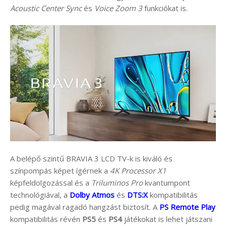
Acoustic Center Sync
és
Voice Zoom 3
funkciókat is.
A belépő szintű BRAVIA 3 LCD TV-k is kiváló és
színpompás képet ígérnek a
4K Processor X1
képfeldolgozással és a
Triluminos Pro
kvantumpont
technológiával, a
Dolby Atmos
és
DTS:X
kompatibilitás
pedig magával ragadó hangzást biztosít. A
PS Remote Play
kompatibilitás révén
PS5
és
PS4
játékokat is lehet játszani