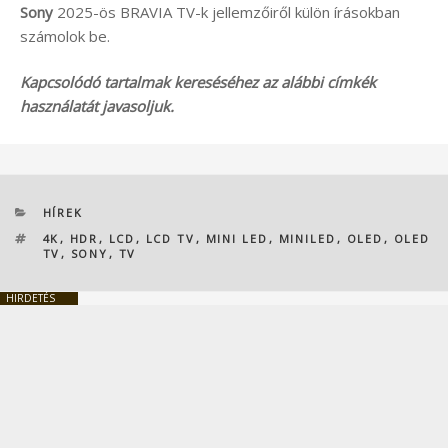
Sony
2025-ös BRAVIA TV-k jellemzőiről külön írásokban
számolok be.
Kapcsolódó tartalmak kereséséhez az alábbi címkék
használatát javasoljuk.
KATEGÓRIÁK
HÍREK
CÍMKÉK
4K
,
HDR
,
LCD
,
LCD TV
,
MINI LED
,
MINILED
,
OLED
,
OLED
TV
,
SONY
,
TV
HIRDETÉS