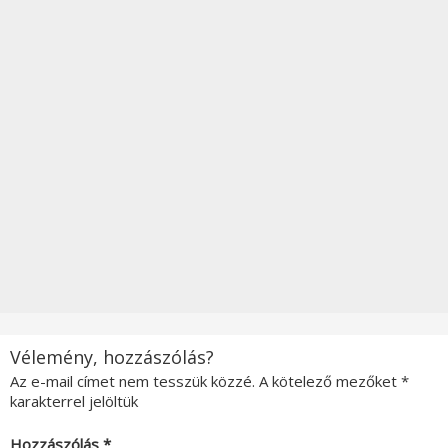
Vélemény, hozzászólás?
Az e-mail címet nem tesszük közzé.
A kötelező mezőket
*
karakterrel jelöltük
Hozzászólás
*