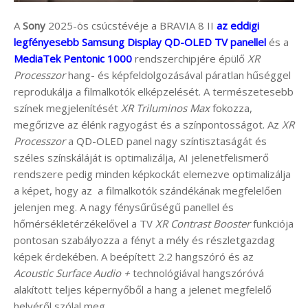
A
Sony
2025-ös csúcstévéje a BRAVIA 8 II
az eddigi
legfényesebb Samsung Display QD-OLED TV panellel
és a
MediaTek Pentonic 1000
rendszerchipjére épülő
XR
Processzor
hang- és képfeldolgozásával páratlan hűséggel
reprodukálja a filmalkotók elképzelését. A természetesebb
színek megjelenítését
XR Triluminos Max
fokozza,
megőrizve az élénk ragyogást és a színpontosságot. Az
XR
Processzor
a QD-OLED panel nagy színtisztaságát és
széles színskáláját is optimalizálja, AI jelenetfelismerő
rendszere pedig minden képkockát elemezve optimalizálja
a képet, hogy az a filmalkotók szándékának megfelelően
jelenjen meg. A nagy fénysűrűségű panellel és
hőmérsékletérzékelővel a TV
XR Contrast Booster
funkciója
pontosan szabályozza a fényt a mély és részletgazdag
képek érdekében. A beépített 2.2 hangszóró és az
Acoustic Surface Audio +
technológiával hangszóróvá
alakított teljes képernyőből a hang a jelenet megfelelő
helyéről szólal meg.