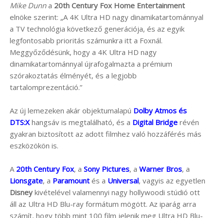
Mike Dunn
a
20th Century Fox Home Entertainment
elnöke szerint: „A 4K Ultra HD nagy dinamikatartománnyal
a TV technológia következő generációja, és az egyik
legfontosabb prioritás számunkra itt a Foxnál.
Meggyőződésünk, hogy a 4K Ultra HD nagy
dinamikatartománnyal újrafogalmazta a prémium
szórakoztatás élményét, és a legjobb
tartalomprezentáció.”
Az új lemezeken akár objektumalapú
Dolby Atmos és
DTS:X
hangsáv is megtalálható, és a
Digital Bridge
révén
gyakran biztosított az adott filmhez való hozzáférés más
eszközökön is.
A
20th Century Fox
, a
Sony Pictures
, a
Warner Bros
, a
Lionsgate
, a
Paramount
és a
Universal
, vagyis az egyetlen
Disney
kivételével valamennyi nagy hollywoodi stúdió ott
áll az Ultra HD Blu-ray formátum mögött. Az iparág arra
számít, hogy több mint 100 film jelenik meg Ultra HD Blu-