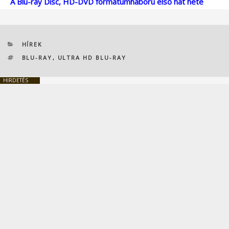
A Blu-ray Disc, HD-DVD formátumháború első hat hete
KATEGÓRIÁK
HÍREK
CÍMKÉK
BLU-RAY
,
ULTRA HD BLU-RAY
HIRDETÉS