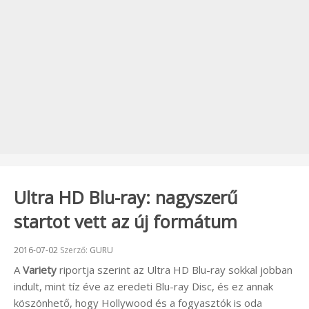
Ultra HD Blu-ray: nagyszerű
startot vett az új formátum
Beküldve:
2016-07-02
Szerző:
GURU
A
Variety
riportja szerint az Ultra HD Blu-ray sokkal jobban
indult, mint tíz éve az eredeti Blu-ray Disc, és ez annak
köszönhető, hogy Hollywood és a fogyasztók is oda