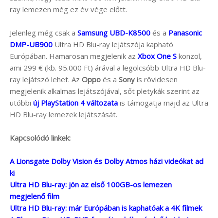
ray lemezen még ez év vége előtt.
Jelenleg még csak a
Samsung UBD-K8500
és a
Panasonic
DMP-UB900
Ultra HD Blu-ray lejátszója kapható
Európában. Hamarosan megjelenik az
Xbox One S
konzol,
ami 299 € (kb. 95.000 Ft) árával a legolcsóbb Ultra HD Blu-
ray lejátszó lehet. Az
Oppo
és a
Sony
is rövidesen
megjelenik alkalmas lejátszójával, sőt pletykák szerint az
utóbbi
új PlayStation 4 változata
is támogatja majd az Ultra
HD Blu-ray lemezek lejátszását.
Kapcsolódó linkek:
A Lionsgate Dolby Vision és Dolby Atmos házi videókat ad
ki
Ultra HD Blu-ray: jön az első 100GB-os lemezen
megjelenő film
Ultra HD Blu-ray: már Európában is kaphatóak a 4K filmek