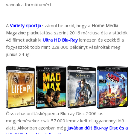
vannak a formátumért.
A
Variety riportja
számol be arról, hogy a
Home Media
Magazine
piackutatása szerint 2016 márciusa óta a stúdiók
45 filmet adtak ki
Ultra HD Blu-Ray
lemezen és ezekből a
fogyasztók több mint 228.000 példányt vásároltak meg
június 24-ig.
Összehasonlításképpen a Blu-ray Disc 2006-os
megjelenésekor csak 57.000 lemez kelt el ugyanennyi idő
alatt. Akkoriban azonban még
javában dúlt Blu-ray Disc és a