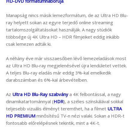
HD-DVD formátumháborúja
.
Manapság nincs másik lemezformátum, de az Ultra HD Blu-
ray helyett sokan az egyre terjedő online streaming
tartalomszolgáltatásokat használják. A nagy stúdiók
többsége új 4K Ultra HD – HDR filmjeiket eddig inkább
csak lemezen adták ki.
A néhány éve már visszaesőben lévő lemezeladások most
az Ultra HD Blu-ray megjelenésével újra lendületet vettek.
A teljes Blu-ray eladás már eddig 3%-kal emelkedik
darabszámban és 6%-kal árbevételben.
Az
Ultra HD Blu-Ray szabvány
a 4K felbontással, a nagy
dinamikatartománnyal (
HDR
), a széles színskálával sokkal
teljesebb vizuális élményt teremthet, ha a filmet
ULTRA
HD PREMIUM
minősítésű TV-n nézi valaki. Sokan a HDR-t
fontosabb előrelépésnek tekintik, mint a 4K-t.