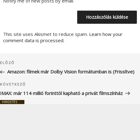
Notify me of new posts by email.
This site uses Akismet to reduce spam.
Learn how your
comment data is processed.
Bejegyzés
Korábbi
ELŐZŐ
navigáció
bejegyzés
Amazon: filmek már Dolby Vision formátumban is (Frissítve)
Következő
KÖVETKEZŐ
bejegyzés
IMAX: már 114 millió forinttól kapható a privát filmszínház
HIRDETÉS